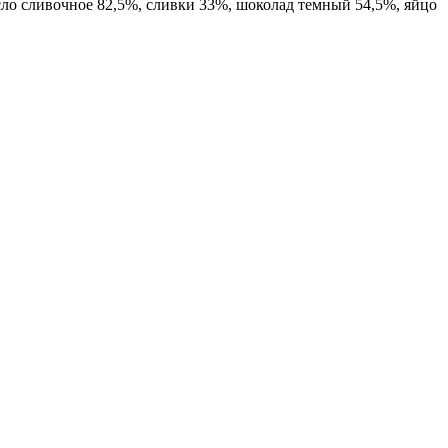
асло сливочное 82,5%, сливки 33%, шоколад темный 54,5%, яйцо