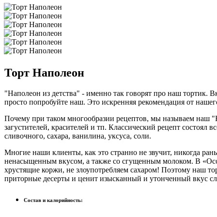
Торт Наполеон
"Наполеон из детства" - именно так говорят про наш тортик. 
просто попробуйте наш. Это искренняя рекомендация от нашег
Почему при таком многообразии рецептов, мы называем наш "Н
загустителей, красителей и тп. Классический рецепт состоял в
сливочного, сахара, ванилина, уксуса, соли.
Многие наши клиенты, как это странно не звучит, никогда ра
ненасыщенным вкусом, а также со сгущенным молоком. В «Осо
хрустящие коржи, не злоупотребляем сахаром! Поэтому наш тор
приторные десерты и ценит изысканный и утонченный вкус сл
Состав и калорийность: