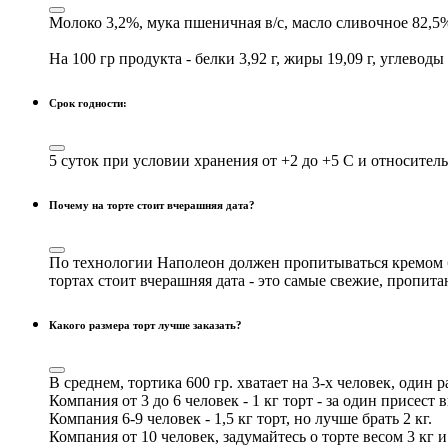
Молоко 3,2%, мука пшеничная в/с, масло сливочное 82,5%
На 100 гр продукта - белки 3,92 г, жиры 19,09 г, углеводы 
Срок годности:
5 суток при условии хранения от +2 до +5 С и относител
Почему на торте стоит вчерашняя дата?
По технологии Наполеон должен пропитываться кремом бол
тортах стоит вчерашняя дата - это самые свежие, пропит
Какого размера торт лучше заказать?
В среднем, тортика 600 гр. хватает на 3-х человек, один р
Компания от 3 до 6 человек - 1 кг торт - за один присест 
Компания 6-9 человек - 1,5 кг торт, но лучше брать 2 кг.
Компания от 10 человек, задумайтесь о торте весом 3 кг и