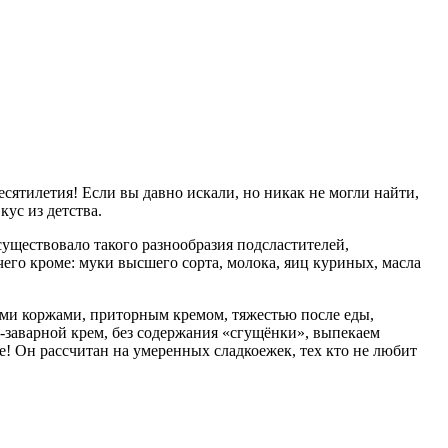
есятилетия! Если вы давно искали, но никак не могли найти,
ус из детства.
уществовало такого разнообразия подсластителей,
ичего кроме: муки высшего сорта, молока, яиц куриных, масла
хими коржами, приторным кремом, тяжестью после еды,
заварной крем, без содержания «сгущёнки», выпекаем
е! Он рассчитан на умеренных сладкоежек, тех кто не любит