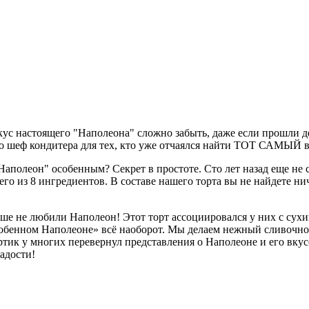
Вкус настоящего "Наполеона" сложно забыть, даже если прошли д
о шеф кондитера для тех, кто уже отчаялся найти ТОТ САМЫЙ вк
аполеон" особенным? Секрет в простоте. Сто лет назад еще не с
сего из 8 ингредиентов. В составе нашего торта вы не найдете н
ньше не любили Наполеон! Этот торт ассоциировался у них с су
бенном Наполеоне» всё наоборот. Мы делаем нежный сливочно-
тик у многих перевернул представления о Наполеоне и его вкус
адости!